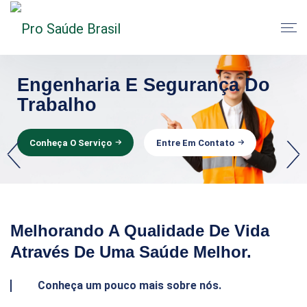
Engenharia E Segurança Do
Medicina Do Trabalho
Treinamentos De NR's
Trabalho
Garanta maior desempenho..
Conheça O Serviço
WHATSAPP
Conheça O Serviço
Entre Em Contato
Conheça O Serviço
Entre Em Contato
Melhorando A Qualidade De Vida
Através De Uma Saúde Melhor.
Conheça um pouco mais sobre nós.